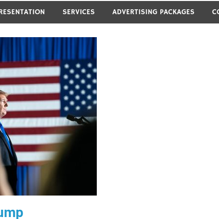
RESENTATION
SERVICES
ADVERTISING PACKAGES
C
rump