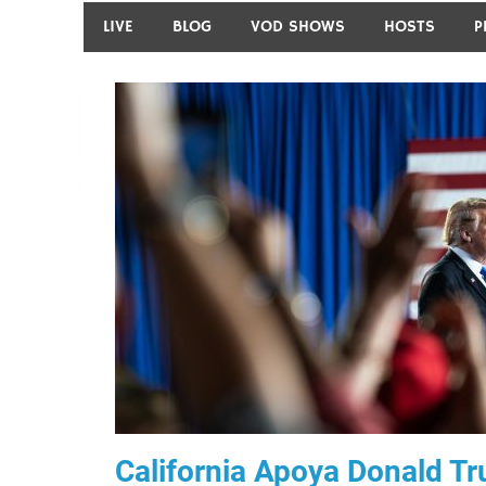
LIVE
BLOG
VOD SHOWS
HOSTS
P
California Apoya Donald T