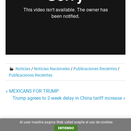
Noticias
/
Noticias Nacionales
/
Publicaciones Recientes
/
Publicaciones Recientes
Post
« MEXICANS FOR TRUMP
Trump agrees to 2-week delay in China tariff increase »
navigation
Al usar nuestra pagina Web usted acepta el uso de cookies
Powered by
WordPress
and
Merlin
.
ENTIENDO