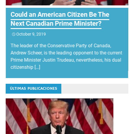
Could an American Citizen Be The
Next Canadian Prime Minister?
October 9, 2019
The leader of the Conservative Party of Canada,
Andrew Scheer, is the leading opponent to the current
Prime Minister Justin Trudeau, nevertheless, his dual
citizenship […]
ÚLTIMAS PUBLICACIONES